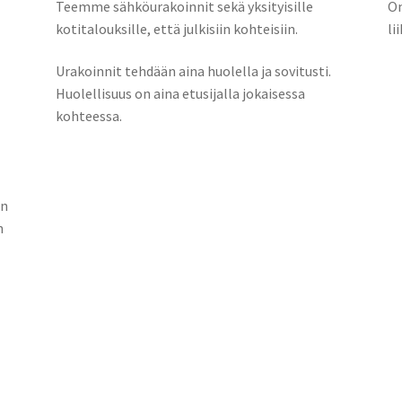
Teemme sähköurakoinnit sekä yksityisille
Om
kotitalouksille, että julkisiin kohteisiin.
li
Urakoinnit tehdään aina huolella ja sovitusti.
Huolellisuus on aina etusijalla jokaisessa
kohteessa.
in
n