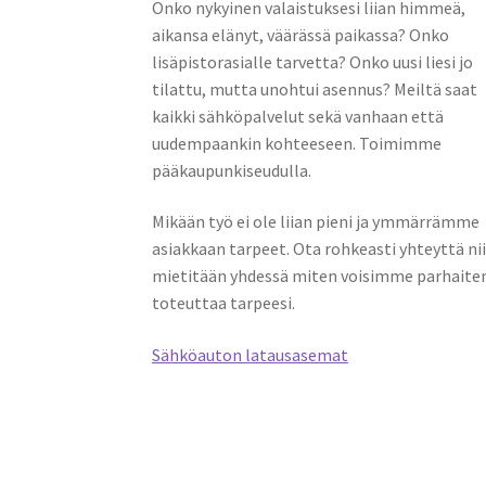
Onko nykyinen valaistuksesi liian himmeä,
aikansa elänyt, väärässä paikassa? Onko
lisäpistorasialle tarvetta? Onko uusi liesi jo
tilattu, mutta unohtui asennus? Meiltä saat
kaikki sähköpalvelut sekä vanhaan että
uudempaankin kohteeseen. Toimimme
pääkaupunkiseudulla.
Mikään työ ei ole liian pieni ja ymmärrämme
asiakkaan tarpeet. Ota rohkeasti yhteyttä ni
mietitään yhdessä miten voisimme parhaite
toteuttaa tarpeesi.
Sähköauton latausasemat