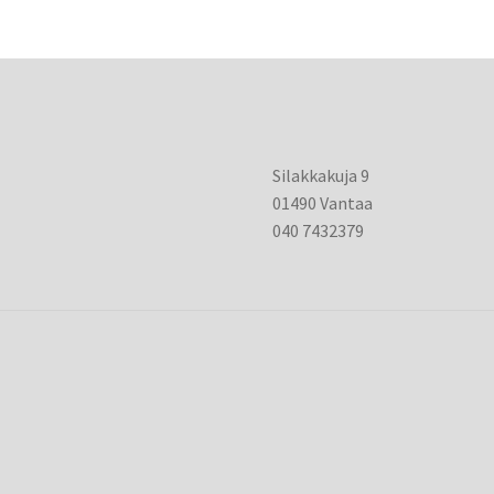
Silakkakuja 9
01490 Vantaa
040 7432379