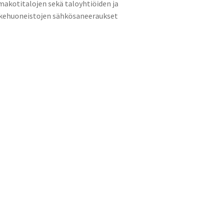
akotitalojen sekä taloyhtiöiden ja
ikehuoneistojen sähkösaneeraukset