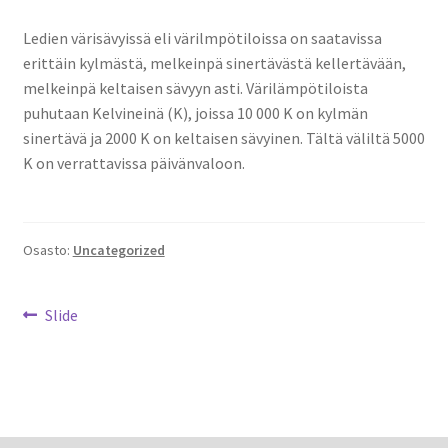
Ledien värisävyissä eli värilmpötiloissa on saatavissa
erittäin kylmästä, melkeinpä sinertävästä kellertävään,
melkeinpä keltaisen sävyyn asti. Värilämpötiloista
puhutaan Kelvineinä (K), joissa 10 000 K on kylmän
sinertävä ja 2000 K on keltaisen sävyinen. Tältä väliltä 5000
K on verrattavissa päivänvaloon.
Osasto:
Uncategorized
Artikkelien
Edellinen
Slide
artikkeli
selaus