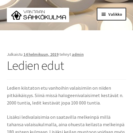
Siirry
Siirry
Valikko
navigointiin
sisältöön
Yritysinfo
Yhteystiedot
Julkaistu
14 helmikuun, 2019
tehnyt
admin
Ledien edut
Ledien kiistaton etu vanhoihin valaisimiin on niiden
pitkäikäisyys. Siinä missä halogeenivalaisimet kestävät n.
2000 tuntia, ledit kestävät jopa 100 000 tuntia.
Lisäksi ledivalaisimia on saatavilla melkeinpä millä
tahansa valaisukulmalla, aina ohuesta keilasta melkeinpä
180 asteen kulmaan. Lisäksi keilan muotoon voidaan myös