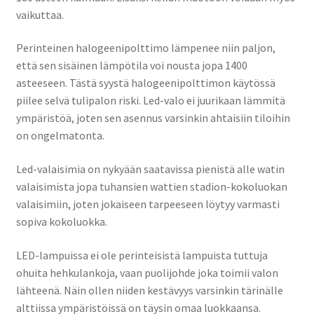
vaikuttaa.
Perinteinen halogeenipolttimo lämpenee niin paljon,
että sen sisäinen lämpötila voi nousta jopa 1400
asteeseen. Tästä syystä halogeenipolttimon käytössä
piilee selvä tulipalon riski. Led-valo ei juurikaan lämmitä
ympäristöä, joten sen asennus varsinkin ahtaisiin tiloihin
on ongelmatonta.
Led-valaisimia on nykyään saatavissa pienistä alle watin
valaisimista jopa tuhansien wattien stadion-kokoluokan
valaisimiin, joten jokaiseen tarpeeseen löytyy varmasti
sopiva kokoluokka.
LED-lampuissa ei ole perinteisistä lampuista tuttuja
ohuita hehkulankoja, vaan puolijohde joka toimii valon
lähteenä. Näin ollen niiden kestävyys varsinkin tärinälle
alttiissa ympäristöissä on täysin omaa luokkaansa.